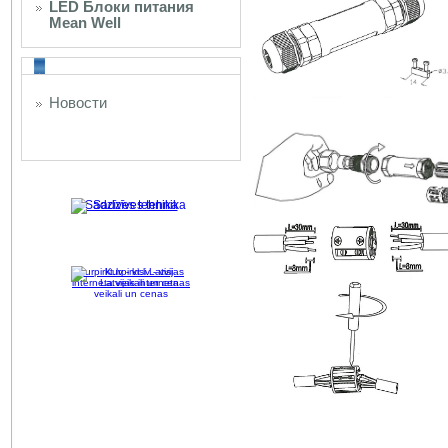
LED Блоки питания
Mean Well
Новости
Sadzīves tehnika
Kurpirkt.lv - visi Latvijas
interneta veikali un cenas